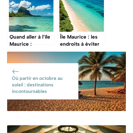
Quand aller à l’île
Île Maurice : les
Maurice :
endroits à éviter
choisissez la
absolument
meilleure période
pour votre voyage
Où partir en octobre au
soleil : destinations
incontournables