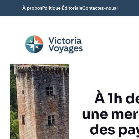
Aller
À propos
Politique Éditoriale
Contactez-nous !
au
contenu
À 1h d
une mer
des pa