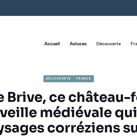
Accueil
Astuces
Découverte
Fr
DÉCOUVERTE
FRANCE
e Brive, ce château-f
veille médiévale qu
ysages corréziens s