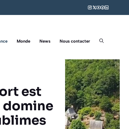
ance
Monde
News
Nous contacter
ort est
i domine
ublimes