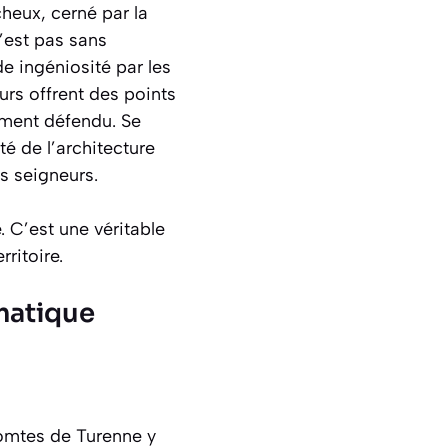
heux, cerné par la
n’est pas sans
e ingéniosité par les
urs offrent des points
dement défendu. Se
ité
de l’architecture
es seigneurs.
. C’est une véritable
ritoire.
ématique
comtes de Turenne y