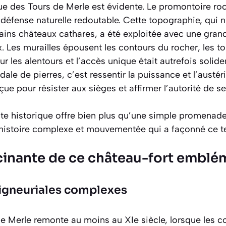
ue des Tours de Merle est évidente. Le promontoire roc
e défense naturelle redoutable. Cette topographie, qui 
tains châteaux cathares, a été exploitée avec une grand
 Les murailles épousent les contours du rocher, les to
r les alentours et l’accès unique était autrefois soli
ale de pierres, c’est ressentir
la puissance et l’austér
çue pour résister aux sièges et affirmer l’autorité de s
ite historique offre bien plus qu’une simple promenade
istoire complexe et mouvementée qui a façonné ce ter
ascinante de ce château-fort embl
eigneuriales complexes
 de Merle remonte au moins au XIe siècle, lorsque les 