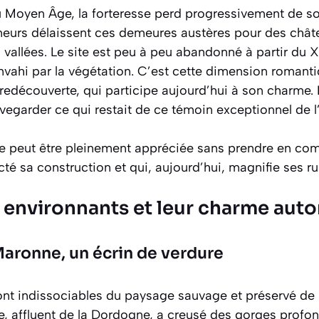
u Moyen Âge, la forteresse perd progressivement de s
gneurs délaissent ces demeures austères pour des chât
 vallées. Le site est peu à peu abandonné à partir du 
nvahi par la végétation. C’est cette dimension romanti
 redécouverte, qui participe aujourd’hui à son charme.
egarder ce qui restait de ce témoin exceptionnel de l’
ne peut être pleinement appréciée sans prendre en com
cté sa construction et qui, aujourd’hui, magnifie ses ru
 environnants et leur charme aut
 Maronne, un écrin de verdure
nt indissociables du paysage sauvage et préservé de l
e, affluent de la Dordogne, a creusé des gorges profo