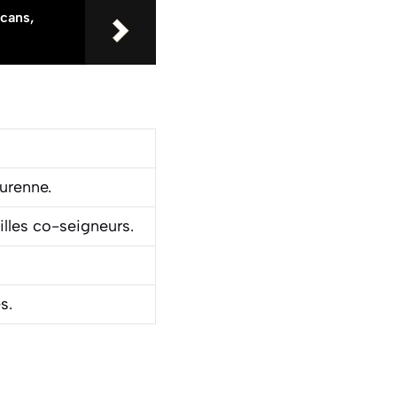
cans,
urenne.
illes co-seigneurs.
es
.