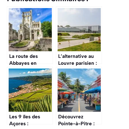
La route des
L’alternative au
Abbayes en
Louvre parisien :
Normandie est un
ce musée
itinéraire
ultramoderne,
historique et
construit sur une
spirituel, encore
ancienne mine,
plus
expose les trésors
impressionnant
de l’Égypte
dans la lumière
Les 9 îles des
Découvrez
d’automne
Açores :
Pointe-à-Pitre :