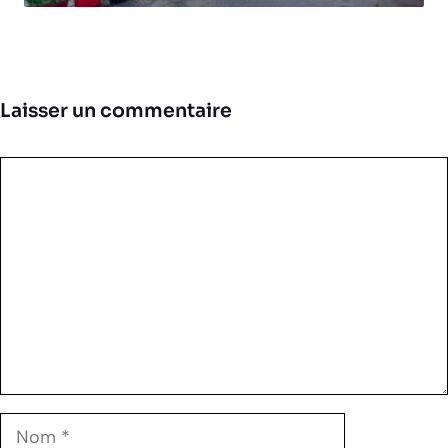
Laisser un commentaire
Commentaire
Nom