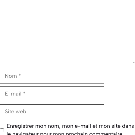
Nom
E-
mail
Site
web
Enregistrer mon nom, mon e-mail et mon site dans
le navigateur pour mon prochain commentaire.